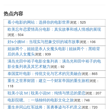
比，其他语言电影可能更加注重故事情节、动作场面
等方面的表现。然而，正是这种与众不同的特点，使
热点内容
维语电影在国际电影界独树一帜。
看小电影的网站：选择你的电影世界
浏览：525
经典维语电影作品推荐
欧美忘年恋爱情高分电影：真实故事和感人情感的展现
浏览：504
1. 《拜别》：这是一部反映维吾尔族家庭生活的电
好s小姨txt：当现实与想象交织的城市故事
浏览：106
影，通过一对夫妻的爱情故事展示了维吾尔族的传统
姐妹两个，姐姐是杀人女魔头电影 | 姐妹两个：黑暗背
婚姻观念和家庭价值观。
后的杀人女魔头
浏览：939
2. 《阿什的儿子》：这部影片讲述了一个维吾尔族家
满岛光田中裕子电影全集列表：满岛光和田中裕子的电
庭的历程，通过对人物命运的把握，展现了维吾尔族
影全集列表及其艺术魅力
浏览：92
的家族观念和爱情观念。
泰国桨叶电影：传统文化与艺术的完美融合
浏览：865
重生之世界财团：建立一个财富帝国的重生旅程
经济与旅游业的影响
浏览：
118
随着维语电影的发展和知名度的提高，越来越多的人
耽美小说 txt | 耽美小说txt：纯情与禁忌的爱恋
浏览：207
开始关注维吾尔族文化和维语电影。这不仅为维吾尔
电影院嗯。：一场独特的电影文化之旅
浏览：746
族电影产业的发展提供了机遇，也为当地经济和旅游
重生井冈山红军战将：英勇事迹与不朽意义
浏览：720